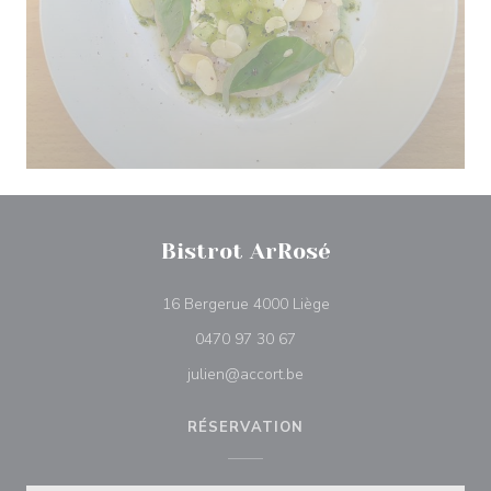
Bistrot ArRosé
((ouvre une nouvelle fe
16 Bergerue 4000 Liège
0470 97 30 67
julien@accort.be
RÉSERVATION