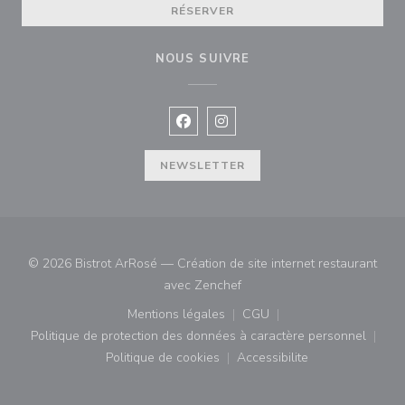
RÉSERVER
NOUS SUIVRE
Facebook ((ouvre une nouvelle fenê
Instagram ((ouvre une nouvell
NEWSLETTER
© 2026 Bistrot ArRosé — Création de site internet restaurant
((ouvre une nouvelle fenêtre)
avec
Zenchef
Mentions légales
CGU
((ouvre une nouvelle fenêtre))
((ouvre une nouvelle fenê
Politique de protection des données à caractère personnel
((ouvre une nouvelle fenêtre))
Politique de cookies
Accessibilite
((ouvre une nouvelle fenêtre))
((ouvre une nouvelle fe